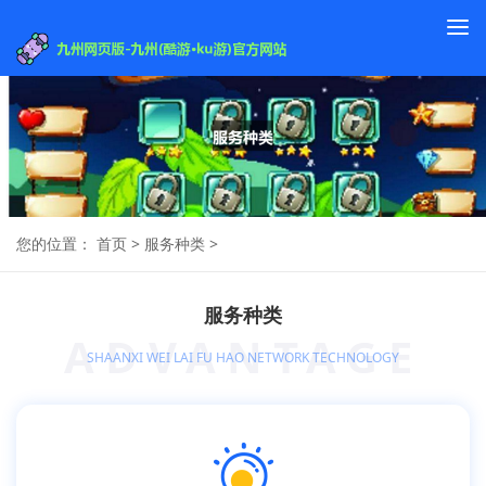
To
na
您的位置：
首页
>
服务种类
>
服务种类
ADVANTAGE
SHAANXI WEI LAI FU HAO NETWORK TECHNOLOGY