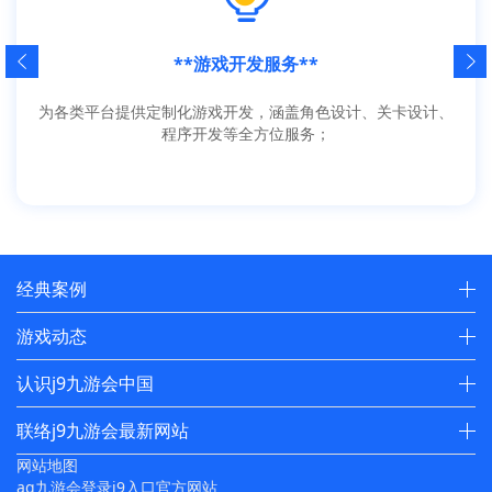
**游戏开发服务**
为各类平台提供定制化游戏开发，涵盖角色设计、关卡设计、
程序开发等全方位服务；
经典案例
游戏动态
认识j9九游会中国
联络j9九游会最新网站
网站地图
ag九游会登录j9入口官方网站