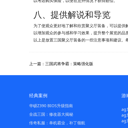
以考虑购买保险，以便在意外情况下获得赔偿。
八、提供解说和导览
为了使观众更好地了解和欣赏聚义厅装备，可以提供
以增加观众的参与感和学习效果，提升整个展览的品
以上是放置三国聚义厅装备的一些注意事项和建议。
上一篇：三国武将争霸：策略强化版
经典案例
游
华硕Z390 BIOS升级指南
a
全战三国：修改器大揭秘
ag
ag
传奇私服：单机霸业，补丁领航